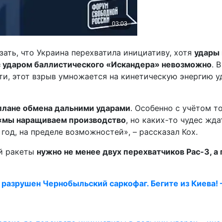
зать, что Украина перехватила инициативу, хотя
удары 
 с ударом баллистического «Искандера» невозможно
. 
ти, этот взрыв умножается на кинетическую энергию у
 плане обмена дальними ударами
. Особенно с учётом т
о «мы наращиваем производство
, но каких-то чудес жда
в год, на пределе возможностей», – рассказал Кох.
ой ракеты
нужно не менее двух перехватчиков
Pac
-3, а
 разрушен Чернобыльский саркофаг. Бегите из Киева!