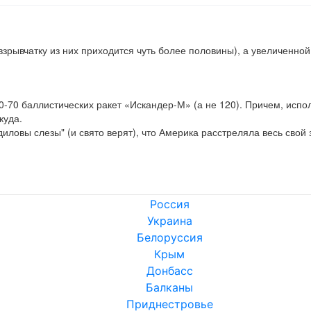
взрывчатку из них приходится чуть более половины), а увеличенной 
70 баллистических ракет «Искандер-М» (а не 120). Причем, использу
уда.

иловы слезы" (и свято верят), что Америка расстреляла весь свой з
Россия
Украина
Белоруссия
Крым
Донбасс
Балканы
Приднестровье