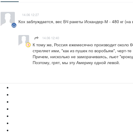
14.06 12:27
Кох заблуждается, вес БЧ ракеты Искандер-М - 480 кг (на 
14.06 12:40
К тому же, Россия ежемесячно производит около 60-
стреляет ими, "как из пушек по воробьям", черт-те к
Причем, нисколько не заморачиваясь, льют "крокод
Поэтому, грят, мы эту Америку одной левой.