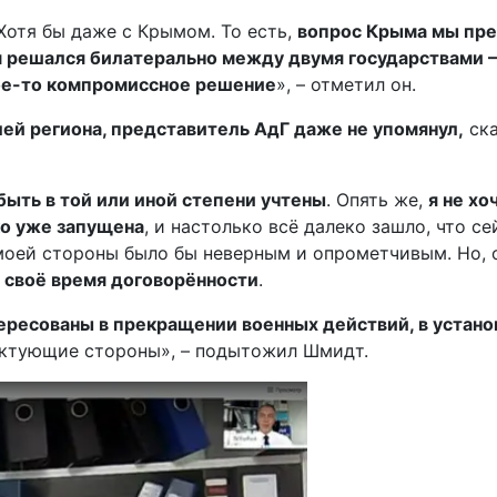
 Хотя бы даже с Крымом. То есть,
вопрос Крыма мы пре
м решался билатерально между двумя государствами –
ое-то компромиссное решение
», – отметил он.
й региона, представитель АдГ даже не упомянул,
ска
ыть в той или иной степени учтены
. Опять же,
я не хо
ко уже запущена
, и настолько всё далеко зашло, что се
оей стороны было бы неверным и опрометчивым. Но, оп
в своё время договорённости
.
ересованы в прекращении военных действий, в устано
иктующие стороны», – подытожил Шмидт.