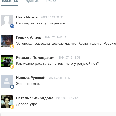
Новые
Лучшие
Ранее
(14)
Петр Моков
2024.07.19 08:32
Рассуждает как тупой рагуль.
Генрих Алиев
2024.07.19 06:17
Эстонская разведка  доложила, что  Крым  ушел в  Россию
Ревизор Полицаевич
2024.07.18 19:51
Как можно расстаться с тем, чего у рагулей нет?
Никола Русский
2024.07.18 18:40
Женя-тормоз.
Наталья Свиридова
2024.07.18 17:55
Доброе утро!