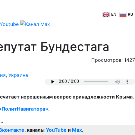
EN
RU
епутат Бундестага
Просмотров: 1427
ия
,
Украина
в, считает нерешенным вопрос принадлежности Крыма
.
«ПолитНавигатора»
.
Вконтакте
, каналы
YouTube
и
Max
.