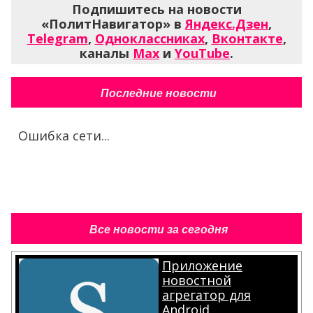
Подпишитесь на новости
«ПолитНавигатор» в
Яндекс.Дзен
,
Telegram
,
Одноклассниках
,
Вконтакте
,
каналы
Max
и
YouTube
.
Последние новости
Ошибка сети...
Все новости за сегодня
Приложение
новостной
агрегатор для
Android