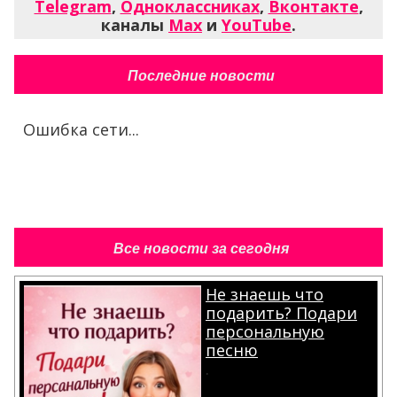
Telegram
,
Одноклассниках
,
Вконтакте
,
каналы
Max
и
YouTube
.
Последние новости
Ошибка сети...
Все новости за сегодня
Не знаешь что
подарить? Подари
персональную
песню
.