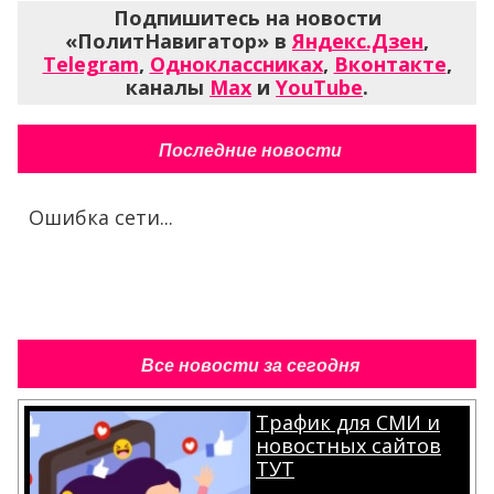
Подпишитесь на новости
«ПолитНавигатор» в
Яндекс.Дзен
,
Telegram
,
Одноклассниках
,
Вконтакте
,
каналы
Max
и
YouTube
.
Последние новости
Ошибка сети...
Все новости за сегодня
Трафик для СМИ и
новостных сайтов
ТУТ
.