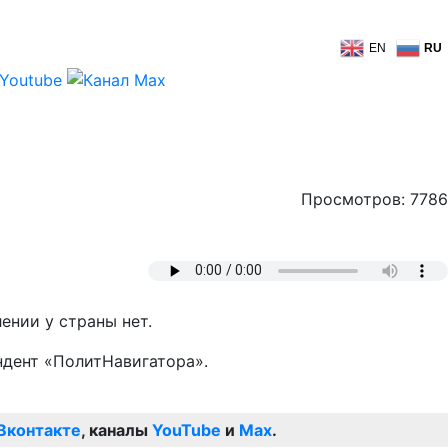
EN
RU
Просмотров: 7786
ении у страны нет.
ндент «ПолитНавигатора».
Вконтакте
, каналы
YouTube
и
Max
.