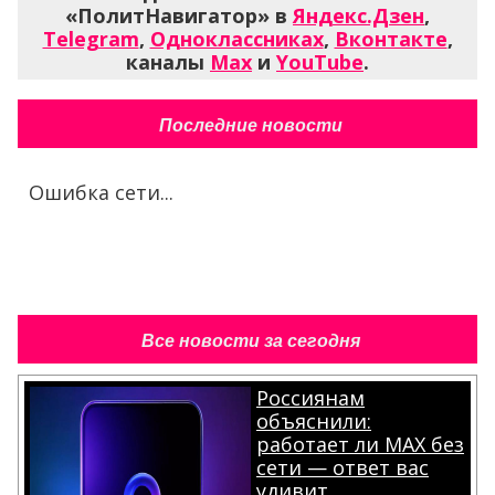
«ПолитНавигатор» в
Яндекс.Дзен
,
Telegram
,
Одноклассниках
,
Вконтакте
,
каналы
Max
и
YouTube
.
Последние новости
Ошибка сети...
Все новости за сегодня
Россиянам
объяснили:
работает ли MAX без
сети — ответ вас
удивит