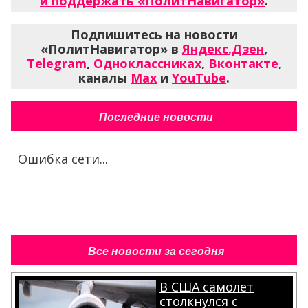
и поддержать «ПолитНавигатор»
.
Подпишитесь на новости
«ПолитНавигатор» в
Яндекс.Дзен
,
Telegram
,
Одноклассниках
,
Вконтакте
,
каналы
Max
и
YouTube
.
Последние новости
Ошибка сети...
Все новости за сегодня
В США самолет
столкнулся с