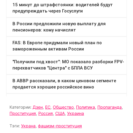
Категории:
Дзен
,
ЕС
,
Общество
,
Политика
,
Пропаганда
,
Проституция
,
Россия
,
США
,
Украина
Тэги:
Украна
,
фашизм-проституция