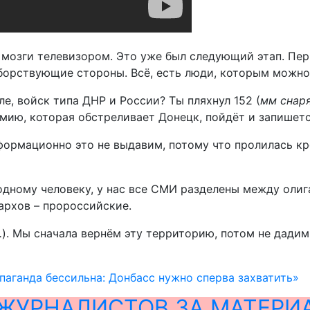
 мозги телевизором. Это уже был следующий этап. Перв
борствующие стороны. Всё, есть люди, которым можно 
е, войск типа ДНР и России? Ты пляхнул 152 (
мм снаря
ию, которая обстреливает Донецк, пойдёт и запишется 
формационно это не выдавим, потому что пролилась кр
одному человеку, у нас все СМИ разделены между оли
гархов – пророссийские.
.
). Мы сначала вернём эту территорию, потом не дадим
паганда бессильна: Донбасс нужно сперва захватить»
ЖУРНАЛИСТОВ ЗА МАТЕРИ