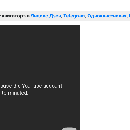
Навигатор» в
Яндекс.Дзен
,
Telegram
,
Одноклассниках
,