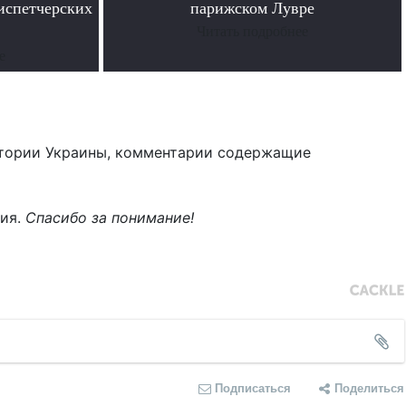
испетчерских
парижском Лувре
Читать подробнее
е
тории Украины, комментарии содержащие
ния.
Спасибо за понимание!
Подписаться
Поделиться