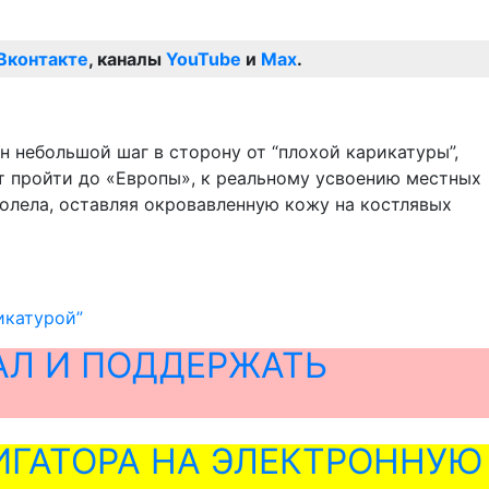
Вконтакте
, каналы
YouTube
и
Max
.
 небольшой шаг в сторону от “плохой карикатуры”,
ит пройти до «Европы», к реальному усвоению местных
долела, оставляя окровавленную кожу на костлявых
икатурой”
АЛ И ПОДДЕРЖАТЬ
ГАТОРА НА ЭЛЕКТРОННУЮ