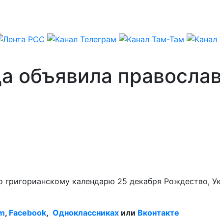
да объявила правосла
григорианскому календарю 25 декабря Рождество, Укра
am
,
Facebook
,
Одноклассниках
или
Вконтакте