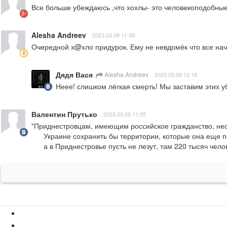
Все больше убеждаюсь ,что хохлы- это человекоподобны
Alesha Andreev
2023.03.09 11:39
Очередной х@хло придурок. Ему не невдомёк что все начну
Дядя Вася
Alesha Andreev
2023.03.09 12:19
Неее! слишком лёгкая смерть! Мы заставим этих у
Валентин Прутько
2023.03.09 11:25
"Приднестровцам, имеющим российское гражданство, необх
      Украине сохранить бы территории, которые она еще по привычке считает своими, 

      а в Приднестровье пусть не лезут, там 220 тысяч ч