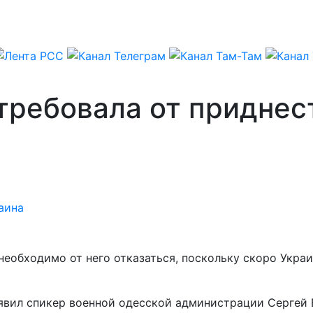
отребовала от придне
аина
обходимо от него отказаться, поскольку скоро Украи
явил спикер военной одесской администрации Сергей 