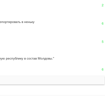
2
епортировать в неньку
6
5
ую республику в состав Молдовы."

6