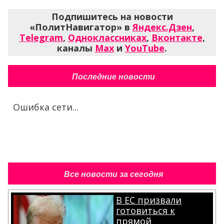
Подпишитесь на новости
«ПолитНавигатор» в
Яндекс.Дзен
,
Telegram
,
Одноклассниках
,
Вконтакте
,
каналы
Max
и
YouTube
.
Последние новости
Ошибка сети...
Все новости за сегодня
В ЕС призвали
готовиться к
прямой