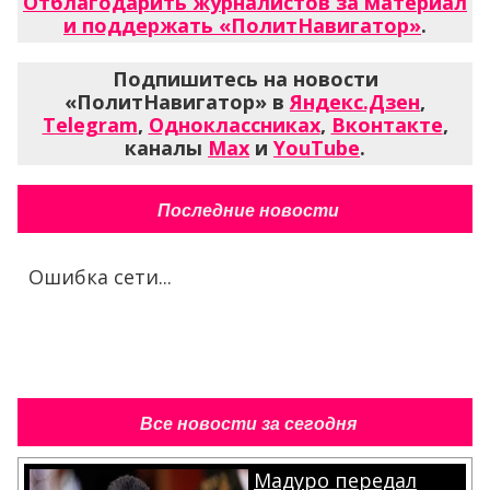
Отблагодарить журналистов за материал
и поддержать «ПолитНавигатор»
.
Подпишитесь на новости
«ПолитНавигатор» в
Яндекс.Дзен
,
Telegram
,
Одноклассниках
,
Вконтакте
,
каналы
Max
и
YouTube
.
Последние новости
Ошибка сети...
Все новости за сегодня
Мадуро передал