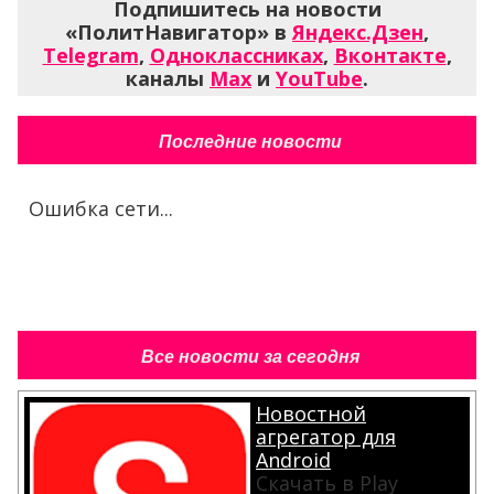
Подпишитесь на новости
«ПолитНавигатор» в
Яндекс.Дзен
,
Telegram
,
Одноклассниках
,
Вконтакте
,
каналы
Max
и
YouTube
.
Последние новости
Ошибка сети...
Все новости за сегодня
Новостной
агрегатор для
Android
Скачать в Play