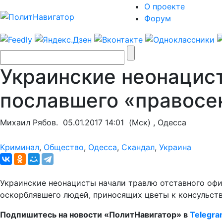
О проекте
Форум
Украинские неонацис
пославшего «правосе
Михаил Рябов.
05.01.2017 14:01
(Мск) , Одесса
Криминал
,
Общество
,
Одесса
,
Скандал
,
Украина
Украинские неонацисты начали травлю отставного оф
оскорблявшего людей, приносящих цветы к консульству
Подпишитесь на новости «ПолитНавигатор» в
Telegr