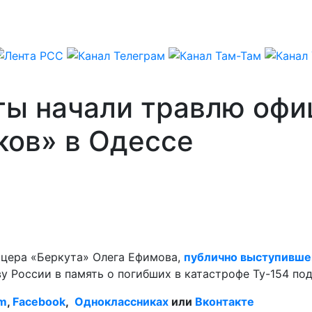
ты начали травлю офи
ков» в Одессе
ицера «Беркута» Олега Ефимова,
публично выступившег
 России в память о погибших в катастрофе Ту-154 под
am
,
Facebook
,
Одноклассниках
или
Вконтакте