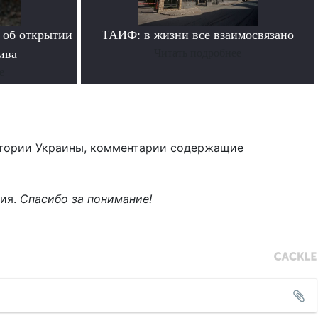
 об открытии
ТАИФ: в жизни все взаимосвязано
ива
Читать подробнее
е
тории Украины, комментарии содержащие
ния.
Спасибо за понимание!