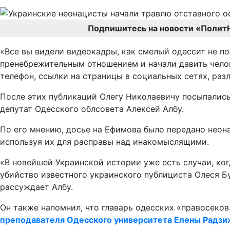
Подпишитесь на новости «Полит
«Все вы видели видеокадры, как смелый одессит не п
пренебрежительным отношением и начали давить чело
телефон, ссылки на страницы в социальных сетях, раз
После этих публикаций Олегу Николаевичу посыпались
депутат Одесского облсовета Алексей Албу.
По его мнению, досье на Ефимова было передано неона
используя их для расправы над инакомыслящими.
«В новейшей Украинской истории уже есть случаи, к
убийство известного украинского публициста Олеся Бу
рассуждает Албу.
Он также напомнил, что главарь одесских «правосеко
преподавателя Одесского университета Елены Радзи