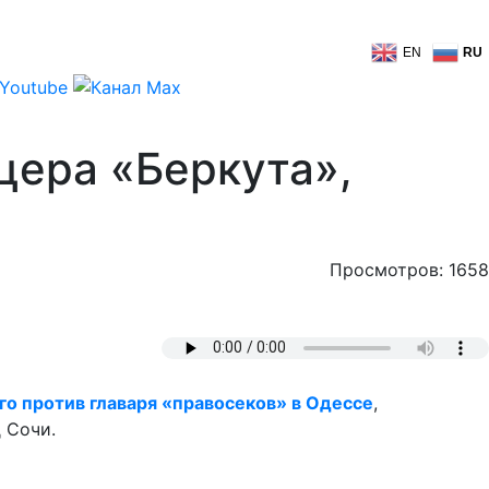
EN
RU
цера «Беркута»,
Просмотров: 1658
о против главаря «правосеков» в Одессе
,
 Сочи.