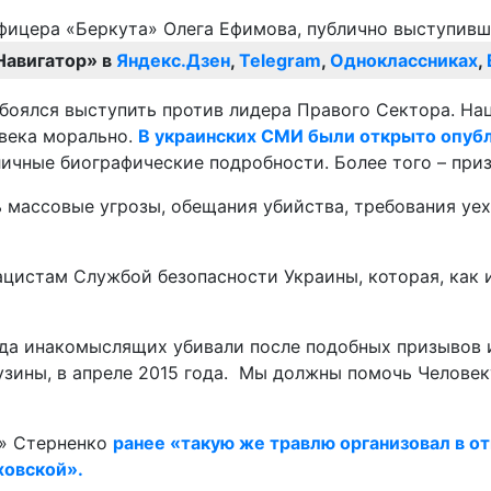
Навигатор» в
Яндекс.Дзен
,
Telegram
,
Одноклассниках
,
обоялся выступить против лидера Правого Сектора. На
века морально.
В украинских СМИ были открыто опуб
личные биографические подробности. Более того – при
 массовые угрозы, обещания убийства, требования уех
цистам Службой безопасности Украины, которая, как и
огда инакомыслящих убивали после подобных призывов
зины, в апреле 2015 года. Мы должны помочь Человеку
в» Стерненко
ранее «такую же травлю организовал в о
ховской».