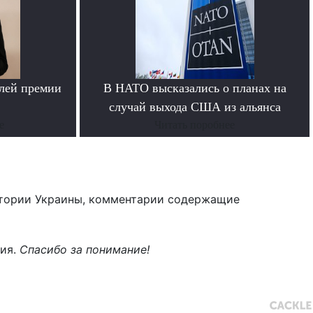
лей премии
В НАТО высказались о планах на
случай выхода США из альянса
е
Читать поробнее
тории Украины, комментарии содержащие
ния.
Спасибо за понимание!