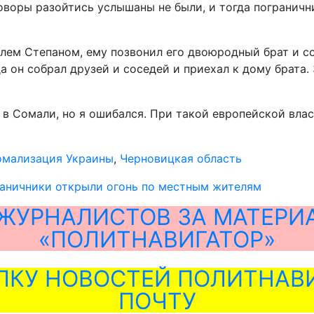
оворы разойтись услышаны не были, и тогда погранични
лем Степаном, ему позвонил его двоюродный брат и с
да он собрал друзей и соседей и приехал к дому брата.
 в Сомали, но я ошибался. При такой европейской влас
омализация Украины
,
Черновицкая область
раничники открыли огонь по местным жителям
ЖУРНАЛИСТОВ ЗА МАТЕРИ
«ПОЛИТНАВИГАТОР»
ЛКУ НОВОСТЕЙ ПОЛИТНАВИ
ПОЧТУ