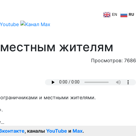
EN
RU
о местным жителям
Просмотров: 7686
 пограничниками и местными жителями.
».
Вконтакте
, каналы
YouTube
и
Max
.