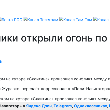
ники открыли огонь п
а
ском на хуторе «Слаитина» произошел конфликт между
й Журавко, передаёт корреспондент «ПолитНавигатора
Навигатор» в
Яндекс.Дзен
,
Telegram
,
Одноклассниках
,