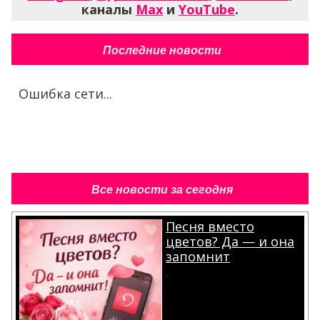
каналы
Max
и
YouTube
.
Последние новости
Ошибка сети...
Все новости за сегодня
Песня вместо
цветов? Да — и она
запомнит
.