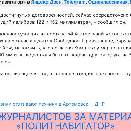
Навигатор» в
Яндекс.Дзен
,
Telegram
,
Одноклассниках
,
х достигнутых договоренностей, сейчас сосредоточено 
удий калибров 122 и 152 миллиметра», – сообщил он.
военнослужащих из состава 54-й отдельной мотопехот
ах населенных пунктов Свободное, Приазовское, Заря 
 – Хочу напомнить, что согласно Комплексу мер по вы
0 мм и выше должны быть отведены друг от друга на 50
л он.
и ополченцев в том, что они не отводят тяжелое воор
вики стягивают технику в Артемовск, – ДНР
ЖУРНАЛИСТОВ ЗА МАТЕРИ
«ПОЛИТНАВИГАТОР»