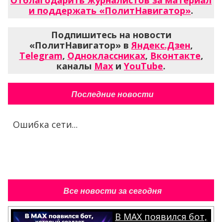
Отблагодарить журналистов за материал
и поддержать «ПолитНавигатор»
.
Подпишитесь на новости
«ПолитНавигатор» в
Яндекс.Дзен
,
Telegram
,
Одноклассниках
,
Вконтакте
,
каналы
Max
и
YouTube
.
Последние новости
Ошибка сети...
Все новости за сегодня
В MAX появился бот,