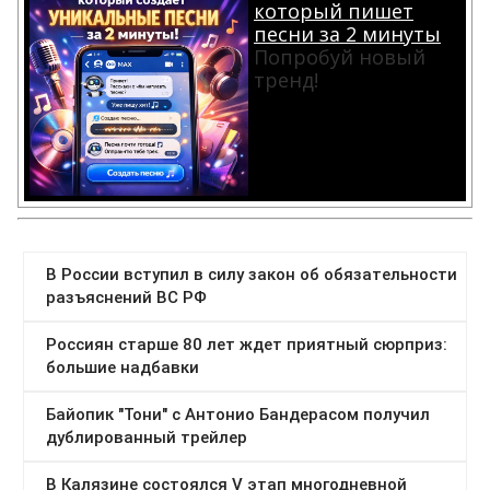
который пишет
песни за 2 минуты
Попробуй новый
тренд!