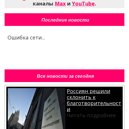
каналы
Max
и
YouTube
.
Последние новости
Ошибка сети...
Все новости за сегодня
Россиян решили
склонить к
благотворительност
и
Читать подробнее