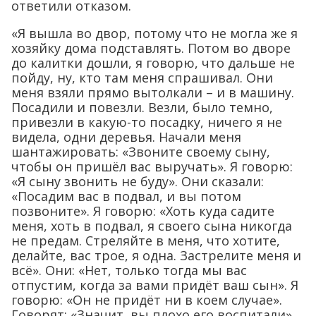
ответили отказом.
«Я вышла во двор, потому что не могла же я
хозяйку дома подставлять. Потом во дворе
до калитки дошли, я говорю, что дальше не
пойду, ну, кто там меня спрашивал. Они
меня взяли прямо вытолкали – и в машину.
Посадили и повезли. Везли, было темно,
привезли в какую-то посадку, ничего я не
видела, одни деревья. Начали меня
шантажировать: «Звоните своему сыну,
чтобы он пришёл вас выручать». Я говорю:
«Я сыну звонить не буду». Они сказали:
«Посадим вас в подвал, и вы потом
позвоните». Я говорю: «Хоть куда садите
меня, хоть в подвал, я своего сына никогда
не предам. Стреляйте в меня, что хотите,
делайте, вас трое, я одна. Застрелите меня и
всё». Они: «Нет, только тогда мы вас
отпустим, когда за вами придёт ваш сын». Я
говорю: «Он не придёт ни в коем случае».
Говорят: «Значит, вы плохо его воспитали»,