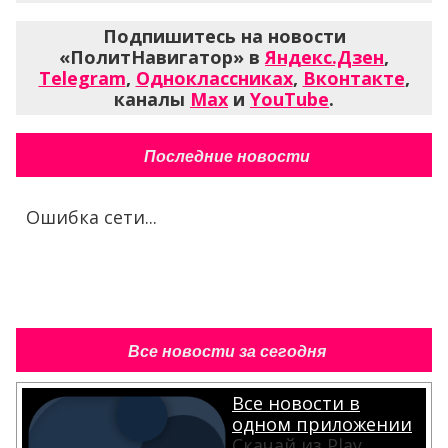
Подпишитесь на новости
«ПолитНавигатор» в
Яндекс.Дзен
,
Telegram
,
Одноклассниках
,
Вконтакте
,
каналы
Max
и
YouTube
.
Последние новости
Ошибка сети...
Все новости за сегодня
Все новости в
одном приложении
Скачай из Play