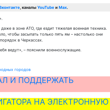
Вконтакте
, каналы
YouTube
и
Max
.
».
даже в зоне АТО, где ездит тяжелая военная техника.
ло, чтобы засыпать только пять ям – настолько они
 порядок в Черкассах.
себя ведут», – пояснили военнослужащие.
родных городов
АЛ И ПОДДЕРЖАТЬ
ГАТОРА НА ЭЛЕКТРОННУЮ