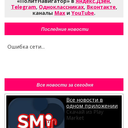
«ПолитНавигатор» в
Яндекс.Дзен
,
Telegram
,
Одноклассниках
,
Вконтакте
,
каналы
Max
и
YouTube
.
Последние новости
Ошибка сети...
Все новости за сегодня
Все новости в
одном приложении
Скачай из Play
Market