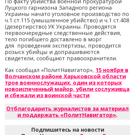
По факту убийства военной прокуратурой
Луцкого гарнизона Западного региона
Украины начато уголовное производство по
ч.1 ст.115 (умышленное убийство) и ч.1 ст.408
(дезертирство) УК Украины. Проводятся
первоочередные следственные действия,
тело погибшего доставлено в морг
для проведения экспертизы, проводится
розыск убийцы и допрашиваются
свидетели, сообщают правоохранители.
Как сообщал «ПолитНавигатор»,
15 ноября в
Волчанском районе Харьковской области
трое военнослужащих, один из которых
новоиспеченный майор, убили сослуживца
и сбежали из воинской части
.
Отблагодарить журналистов за материал
и поддержать «ПолитНавигатор»
.
Подпишитесь на новости