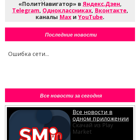
«ПолитНавигатор» в
Яндекс.Дзен
,
Telegram
,
Одноклассниках
,
Вконтакте
,
каналы
Max
и
YouTube
.
Последние новости
Ошибка сети...
Все новости за сегодня
Все новости в
одном приложении
Скачай из Play
Market