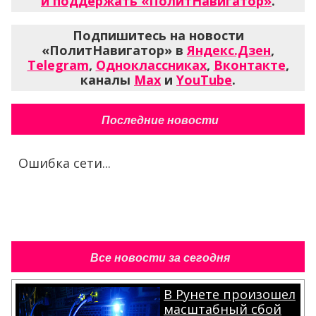
и поддержать «ПолитНавигатор»
.
Подпишитесь на новости
«ПолитНавигатор» в
Яндекс.Дзен
,
Telegram
,
Одноклассниках
,
Вконтакте
,
каналы
Max
и
YouTube
.
Последние новости
Ошибка сети...
Все новости за сегодня
В Рунете произошел
масштабный сбой