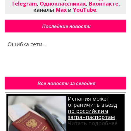
Telegram
,
Одноклассниках
,
Вконтакте
,
каналы
Max
и
YouTube
.
Последние новости
Ошибка сети...
Все новости за сегодня
Испания может
ограничить въезд
по российским
загранпаспортам
Читать подробнее