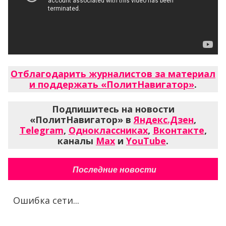
Отблагодарить журналистов за материал
и поддержать «ПолитНавигатор»
.
Подпишитесь на новости
«ПолитНавигатор» в
Яндекс.Дзен
,
Telegram
,
Одноклассниках
,
Вконтакте
,
каналы
Max
и
YouTube
.
Последние новости
Ошибка сети...