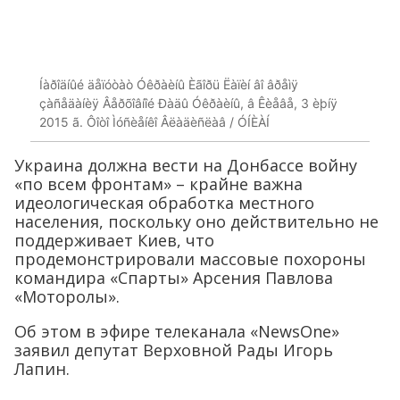
Íàðîäíûé äåïóòàò Óêðàèíû Èãîðü Ëàïèí âî âðåìÿ
çàñåäàíèÿ Âåðõîâíîé Ðàäû Óêðàèíû, â Êèåâå, 3 èþíÿ
2015 ã. Ôîòî Ìóñèåíêî Âëàäèñëàâ / ÓÍÈÀÍ
Украина должна вести на Донбассе войну
«по всем фронтам» – крайне важна
идеологическая обработка местного
населения, поскольку оно действительно не
поддерживает Киев, что
продемонстрировали массовые похороны
командира «Спарты» Арсения Павлова
«Моторолы».
Об этом в эфире телеканала «NewsOne»
заявил депутат Верховной Рады Игорь
Лапин.