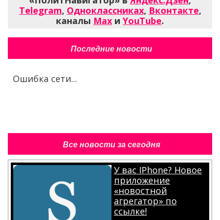
Telegram
,
Одноклассниках
,
Вконтакте
,
каналы
Max
и
YouTube
.
Последние новости
Ошибка сети...
Все новости за сегодня
У вас IPhone? Новое
приложение
«новостной
агрегатор» по
ссылке!