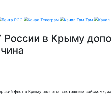
У России в Крыму допо
вчина
орский флот в Крыму является «потешным войском», за