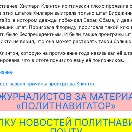
ктивнее. Хиллари Клинтон критически плохо проявила 
из этих штатов Хиллари выиграла только штат Вирджини
айо, в котором дважды побеждал Барак Обама, и дваж
йший штат. Проиграла Флориду, проиграла такой ключе
ат, было беспрецедентным. И были также проиграны шта
икто не верил, что она может растерять такой большой
линтон, которую на протяжение года навязывал её штаб
рована, что в итоге понизило явку её поклонников.
нение
ерт назвал причины проигрыша Клинтон
ЖУРНАЛИСТОВ ЗА МАТЕРИ
«ПОЛИТНАВИГАТОР»
ЛКУ НОВОСТЕЙ ПОЛИТНАВИ
ПОЧТУ