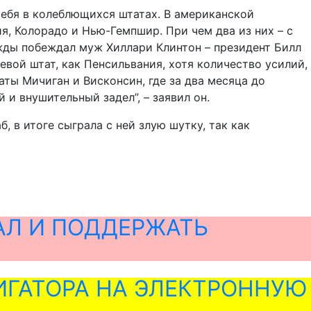
себя в колеблющихся штатах. В американской
я, Колорадо и Нью-Гемпшир. При чем два из них – с
ды побеждал муж Хиллари Клинтон – президент Билл
вой штат, как Пенсильвания, хотя количество усилий,
ты Мичиган и Висконсин, где за два месяца до
 и внушительный задел”, – заявил он.
, в итоге сыграла с ней злую шутку, так как
АЛ И ПОДДЕРЖАТЬ
ГАТОРА НА ЭЛЕКТРОННУЮ