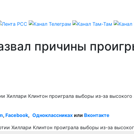
назвал причины проиг
и Хиллари Клинтон проиграла выборы из-за высокого а
am
,
Facebook
,
Одноклассниках
или
Вконтакте