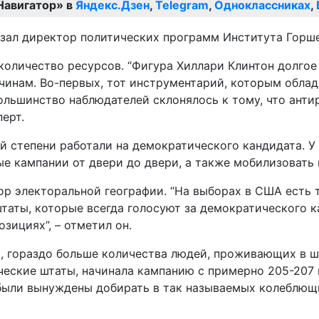
Навигатор» в
Яндекс.Дзен
,
Telegram
,
Одноклассниках
,
азал директор политических программ Института Горш
количество ресурсов. “Фигура Хиллари Клинтон долгое
ичинам. Во-первых, тот инструментарий, которым обла
большинство наблюдателей склонялось к тому, что ан
перт.
 степени работали на демократического кандидата. У 
е кампании от двери до двери, а также мобилизовать 
ор электоральной географии. “На выборах в США есть 
штаты, которые всегда голосуют за демократического к
зициях”, – отметил он.
, гораздо больше количества людей, проживающих в ш
ческие штаты, начинала кампанию с примерно 205-207
были вынуждены добирать в так называемых колеблющи