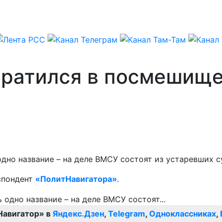
вратился в посмешищ
дно название – на деле ВМСУ состоят из устаревших с
спондент
«ПолитНавигатора»
.
Навигатор» в
Яндекс.Дзен
,
Telegram
,
Одноклассниках
,