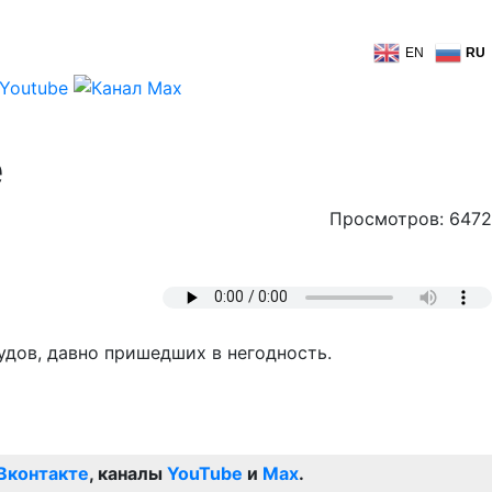
EN
RU
е
Просмотров: 6472
удов, давно пришедших в негодность.
Вконтакте
, каналы
YouTube
и
Max
.