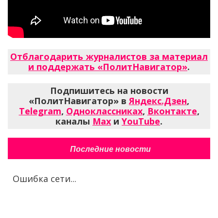
Отблагодарить журналистов за материал
и поддержать «ПолитНавигатор»
.
Подпишитесь на новости
«ПолитНавигатор» в
Яндекс.Дзен
,
Telegram
,
Одноклассниках
,
Вконтакте
,
каналы
Max
и
YouTube
.
Последние новости
Ошибка сети...