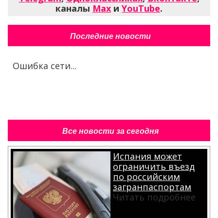
каналы
Max
и
YouTube
.
Последние новости
Ошибка сети...
Все новости за сегодня
Испания может
ограничить въезд
по российским
загранпаспортам
Читать подробнее