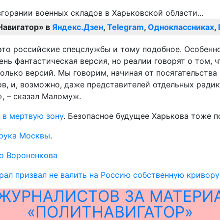
Навигатор» в
Яндекс.Дзен
,
Telegram
,
Одноклассниках
,
 это российские спецслужбы и тому подобное. Особенн
ень фантастическая версия, но реалии говорят о том, 
олько версий. Мы говорим, начиная от посягательства 
ров, и, возможно, даже представителей отдельных рад
», – сказал Маломуж.
 в мертвую зону
. Безопасное будущее Харькова тоже п
рука Москвы
.
о Вороненкова
рал призвал не валить на Россию собственную кривор
ЖУРНАЛИСТОВ ЗА МАТЕРИ
«ПОЛИТНАВИГАТОР»