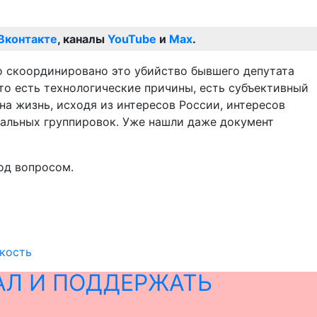
Вконтакте
, каналы
YouTube
и
Max
.
о скоординировано это убийство бывшего депутата
что есть технологические причины, есть субъективный
на жизнь, исходя из интересов России, интересов
икальных группировок. Уже нашли даже документ
од вопросом.
укость
АЛ И ПОДДЕРЖАТЬ