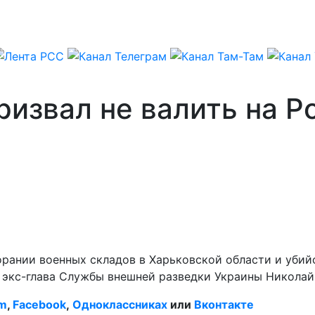
ризвал не валить на 
орании военных складов в Харьковской области и убий
л экс-глава Службы внешней разведки Украины Никола
am
,
Facebook
,
Одноклассниках
или
Вконтакте