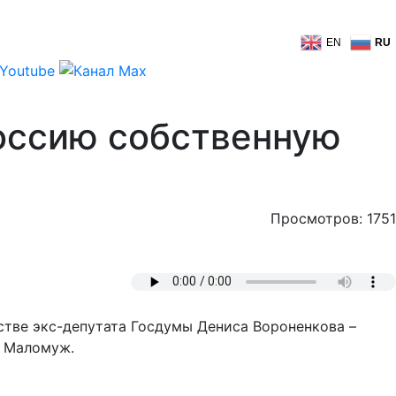
EN
RU
Россию собственную
Просмотров: 1751
стве экс-депутата Госдумы Дениса Вороненкова –
й Маломуж.