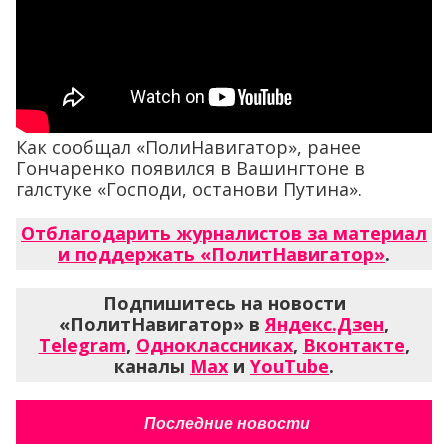
Как сообщал «ПолиНавигатор», ранее
Гончаренко появился в Вашингтоне в
галстуке «Господи, останови Путина».
Отблагодарить журналистов за материал
и поддержать «ПолитНавигатор»
.
Подпишитесь на новости
«ПолитНавигатор» в
Яндекс.Дзен
,
Telegram
,
Одноклассниках
,
Вконтакте
,
каналы
Max
и
YouTube
.
Последние новости