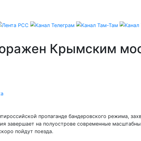
поражен Крымским мос
ка
ироссийской пропаганде бандеровского режима, захва
оссия завершает на полуострове современные масштаб
скоро пойдут поезда.