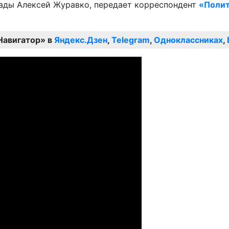
рады Алексей Журавко, передает корреспондент
«Полит
Навигатор» в
Яндекс.Дзен
,
Telegram
,
Одноклассниках
,