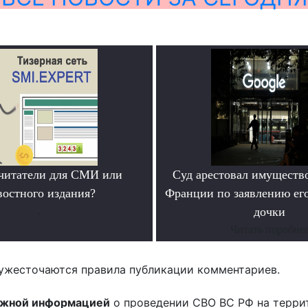
читатели для СМИ или
Суд арестовал имущество
востного издания?
Франции по заявлению ег
.
дочки
Читать поробне
ужесточаются правила публикации комментариев.
ожной информацией
о проведении СВО ВС РФ на терри