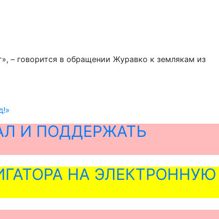
ст», – говорится в обращении Журавко к землякам из
д!»
АЛ И ПОДДЕРЖАТЬ
ГАТОРА НА ЭЛЕКТРОННУЮ