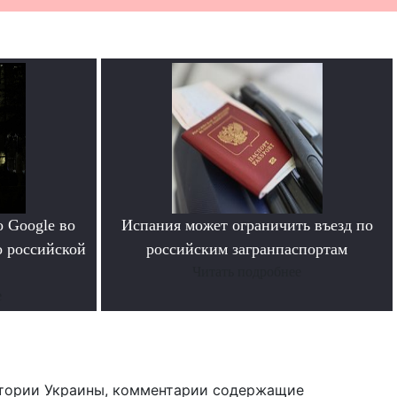
 Google во
Испания может ограничить въезд по
о российской
российским загранпаспортам
Читать подробнее
е
тории Украины, комментарии содержащие