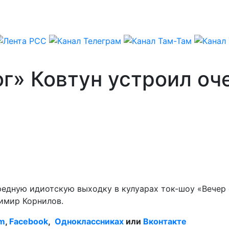
ог» Ковтун устроил о
редную идиотскую выходку в кулуарах ток-шоу «Вечер
имир Корнилов.
am
,
Facebook
,
Одноклассниках
или
Вконтакте