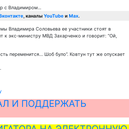
Вконтакте
, каналы
YouTube
и
Max
.
мы Владимира Соловьева ее участники стоят в
т к экс-министру МВД Захарченко и говорит: “Ой,
асть переменится… Шоб було”. Ковтун тут же опускает
.
у
АЛ И ПОДДЕРЖАТЬ
ГАТОРА НА ЭЛЕКТРОННУЮ