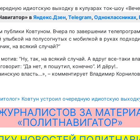
Навигатор» в
Яндекс.Дзен
,
Telegram
,
Одноклассниках
,
 публики Ковтуном. Вчера по завершении телепрограм
 улыбкой на полусогнутых с мобилкой в руках подходи
чик, на всякий случай?”
отив: “Ну, так, на всякий случай. А вдруг все-таки вл
оворит: “Да нет, я пошутил, конечно”. И дёру!..
раинскую власть…», – комментирует Владимир Корнилов
литолог» Ковтун устроил очередную идиотскую выходк
ЖУРНАЛИСТОВ ЗА МАТЕРИ
«ПОЛИТНАВИГАТОР»
ЛКУ НОВОСТЕЙ ПОЛИТНАВИ