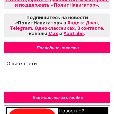
и поддержать «ПолитНавигатор»
.
Подпишитесь на новости
«ПолитНавигатор» в
Яндекс.Дзен
,
Telegram
,
Одноклассниках
,
Вконтакте
,
каналы
Max
и
YouTube
.
Последние новости
Ошибка сети...
Все новости за сегодня
Новостной