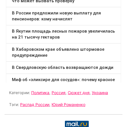
Категории:
Политика
,
Россия
,
Сюжет дня
,
Украина
Тэги:
Распад России
,
Юрий Романенко