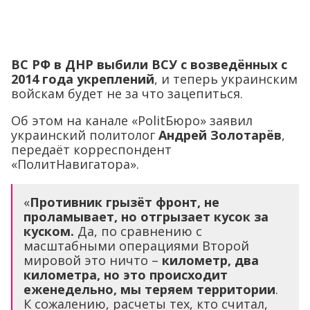
ВС РФ в ДНР выбили ВСУ с возведённых с
2014 года укреплений
, и теперь украинским
войскам будет не за что зацепиться.
Об этом на канале «PolitБюро» заявил
украинский политолог
Андрей Золотарёв
,
передаёт корреспондент
«ПолитНавигатора».
«
Противник грызёт фронт, не
проламывает, но отгрызает кусок за
куском.
Да, по сравнению с
масштабными операциями Второй
мировой это ничто –
километр, два
километра, но это происходит
еженедельно, мы теряем территории
.
К сожалению, расчеты тех, кто считал,