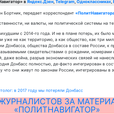
Навигатор» в
Яндекс.Дзен
,
Telegram
,
Одноклассниках
,
лан Бортник, передает корреспондент
«ПолитНавигатор
бственности, ни валюты, ни политической системы на т
аихудшим с 2014-го года. И не в плане потерь, их было
ли уже не как территорию, а как общество, как три мил
ии Донбасса, общества Донбасса в составе России, к 
 называемыми свидетельствами о рождении, номерами 
, даже война, разрыв экономических связей не нанесл
годня Донбасс полностью, де-факто интегрирован в сос
что они живут по законам России, интегрированы в эт
толог: в 2017 году мы потеряли Донбасс
ЖУРНАЛИСТОВ ЗА МАТЕРИ
«ПОЛИТНАВИГАТОР»