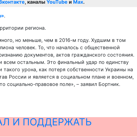
Вконтакте
, каналы
YouTube
и
Max
.
а»
.
ерритории региона.
 много, но меньше, чем в 2016-м году. Худшим в том
лиона человек. То, что началось с общественной
признанию документов, актов гражданского состояния.
и всем остальным. Это финальный удар по единству
и такого урона, как потеря собственности Украины на
тав России и является в социальном плане и военном,
о социально-правовое поле», – заявил Бортник.
АЛ И ПОДДЕРЖАТЬ