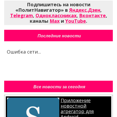
Подпишитесь на новости
«ПолитНавигатор» в
Яндекс.Дзен
,
Telegram
,
Одноклассниках
,
Вконтакте
,
каналы
Max
и
YouTube
.
Последние новости
Ошибка сети...
Все новости за сегодня
Приложение
новостной
агрегатор для
Android