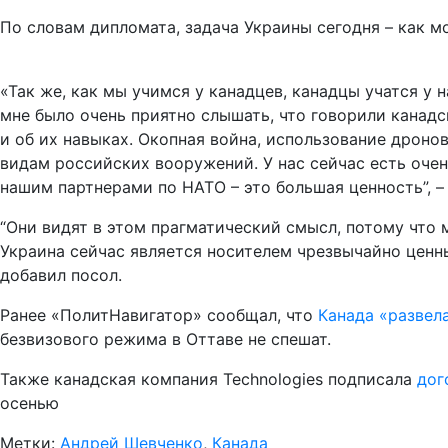
По словам дипломата, задача Украины сегодня – как 
«Так же, как мы учимся у канадцев, канадцы учатся у 
мне было очень приятно слышать, что говорили канадс
и об их навыках. Окопная война, использование дрон
видам российских вооружений. У нас сейчас есть очен
нашим партнерами по НАТО – это большая ценность”, –
“Они видят в этом прагматический смысл, потому что 
Украина сейчас является носителем чрезвычайно ценны
добавил посол.
Ранее «ПолитНавигатор» сообщал, что
Канада «развел
безвизового режима в Оттаве не спешат.
Также канадская компания Technologies подписала
дог
осенью
Метки:
Андрей Шевченко
,
Канада