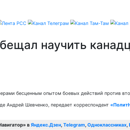
бещал научить канадц
тнерами бесценным опытом боевых действий против вт
наде Андрей Шевченко, передает корреспондент
«ПолитН
Навигатор» в
Яндекс.Дзен
,
Telegram
,
Одноклассниках
,