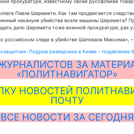
нной прокуратуре, известному своей русофобией това
ллеге Павле Шеремете. Как там продвигается следств
еченный накануне убийства возле машины Шеремета? П
редать дело Шеремета тоже военной прокуратуре, раз
 о российском следе в убийстве Шаповала Максима», –
озащитник: Подрыв разведчика в Киеве – подавление 
ЖУРНАЛИСТОВ ЗА МАТЕРИ
«ПОЛИТНАВИГАТОР»
ЛКУ НОВОСТЕЙ ПОЛИТНАВИ
ПОЧТУ
ВСЕ НОВОСТИ ЗА СЕГОДНЯ