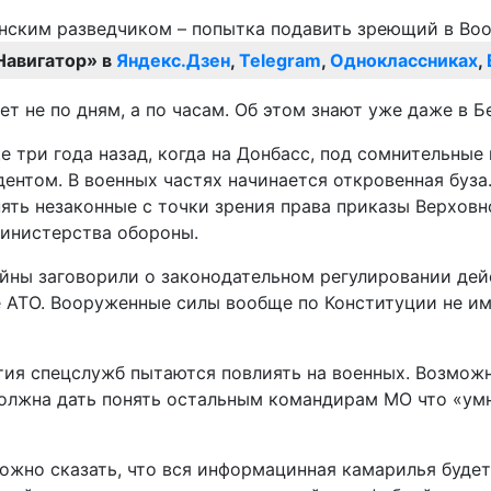
Навигатор» в
Яндекс.Дзен
,
Telegram
,
Одноклассниках
,
 не по дням, а по часам. Об этом знают уже даже в Б
 три года назад, когда на Донбасс, под сомнительны
ентом. В военных частях начинается откровенная буза
ть незаконные с точки зрения права приказы Верховно
Министерства обороны.
йны заговорили о законодательном регулировании дей
е АТО. Вооруженные силы вообще по Конституции не им
стия спецслужб пытаются повлиять на военных. Возмож
олжна дать понять остальным командирам МО что «умни
можно сказать, что вся информацинная камарилья буд