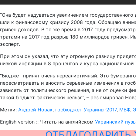
“Она будет надуваться увеличением государственного 
шли к финансовому кризису 2008 года. Обращаю внима
гривен доходов. В то же время в 2017 году предусма
тратами на 2017 год разрыв 180 миллиардов гривен. И
эксперт.
При этом он указал, что эту огромную разницу придет
низкой инфляции в 8 процентов и курса национальной в
“Бюджет принят очень нереалистичный. Это бумерангом
пересматривать и вносить серьезные изменения в госб
зависеть от политического решения, а не от оценки ф
такой бюджет фактически нельзя”, – резюмировал Нова
Метки:
Андрей Новак
,
госбюджет Украины-2017
,
МВФ
,
Э
English version :: Читать на английском
Украинский пузы
ОТБЛАГОДАРИТЬ 