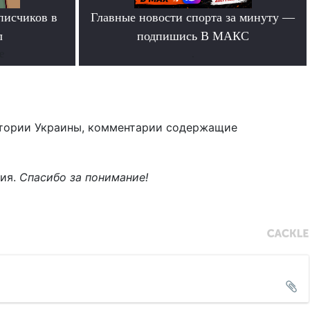
писчиков в
Главные новости спорта за минуту —
л
подпишись В МАКС
е
.
тории Украины, комментарии содержащие
ния.
Спасибо за понимание!