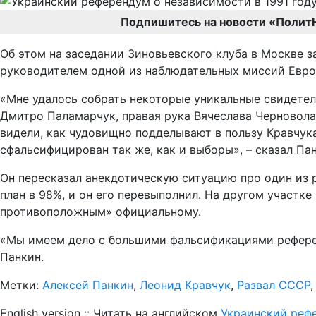
Подпишитесь на новости «Полит
Об этом на заседании Зиновьевского клуба в Москве з
руководителем одной из наблюдательных миссий Евро
«Мне удалось собрать некоторые уникальные свидетель
Дмитро Паламарчук, правая рука Вячеслава Черновола
видели, как чудовищно подделывают в пользу Кравчука
сфальсифицирован так же, как и выборы», – сказал Пан
Он пересказал анекдотическую ситуацию про один из 
план в 98%, и он его перевыполнил. На другом участк
противоположным» официальному.
«Мы имеем дело с большими фальсификациями референ
Панкин.
Метки:
Алексей Панкин
,
Леонид Кравчук
,
Развал СССР
English version :: Читать на английском
Украинский реф