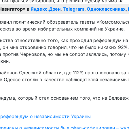
Навигатор» в
Яндекс.Дзен
,
Telegram
,
Одноклассниках
,
аявил политический обозреватель газеты «Комсомольск
союза во время избирательных компаний на Украине.
ства относительно того, как проходил референдум на У
, он мне откровенно говорил, что не было никаких 92
 против Черновола, но мы не сопротивлялись, потому ч
кин.
районов Одесской области, где 112% проголосовало за
е в Одессе стояли в качестве наблюдателей независимы
дума, который стал основанием того, что на Беловеж
,
референдум о независимости Украины
ерендум о независимости был сфальсифицирован – жу