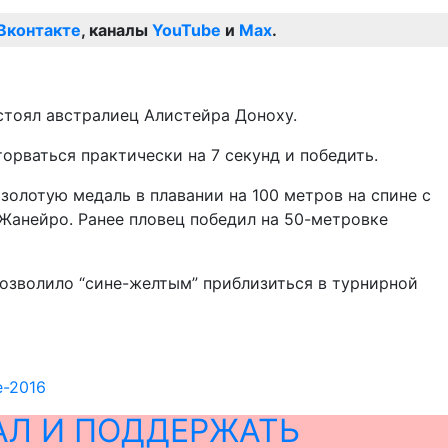
Вконтакте
, каналы
YouTube
и
Max
.
стоял австралиец Алистейра Доноху.
торваться практически на 7 секунд и победить.
олотую медаль в плавании на 100 метров на спине с
-Жанейро. Ранее пловец победил на 50-метровке
позволило “сине-желтым” приблизиться в турнирной
е-2016
АЛ И ПОДДЕРЖАТЬ