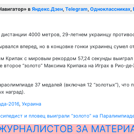
Навигатор» в
Яндекс.Дзен
,
Telegram
,
Одноклассниках
,
а дистанции 4000 метров, 29-летнем украинцу противо
ырвался вперед, но в концовке гонки украинец сумел о
 Крипак с мировым рекордом 57,24 секунды выиграл з
е второе “золото” Максима Крипака на Играх в Рио-де
раолимпиаде 37 медалей (включая 12 “золотых”), что 
х наград).
да-2016
,
Украина
сипедист и пловец выиграли “золото” на Паралимпиад
ЖУРНАЛИСТОВ ЗА МАТЕРИ