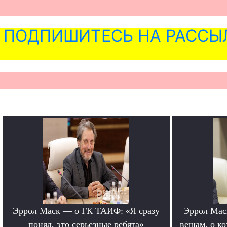
ПОДПИШИТЕСЬ НА РАССЫ
Эррол Маск — о ГК ТАИФ: «Я сразу
Эррол Мас
понял, это серьезные ребята»
вещам, о к