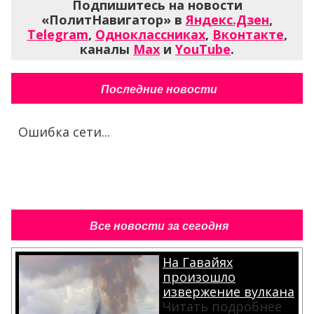
Подпишитесь на новости
«ПолитНавигатор» в
Яндекс.Дзен
,
Telegram
,
Одноклассниках
,
Вконтакте
,
каналы
Max
и
YouTube
.
Последние новости
Ошибка сети...
Все новости за сегодня
На Гавайях
произошло
извержение вулкана
Читать подробнее